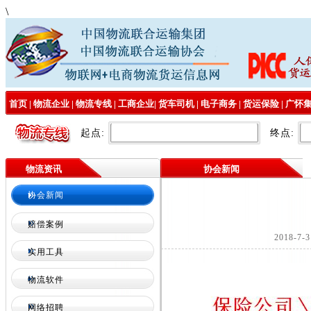
\
首页
|
物流企业
|
物流专线
|
工商企业
|
货车司机
|
电子商务
|
货运保险
|
广怀
起点:
终点:
物流资讯
协会新闻
协会新闻
赔偿案例
2018-
实用工具
物流软件
网络招聘