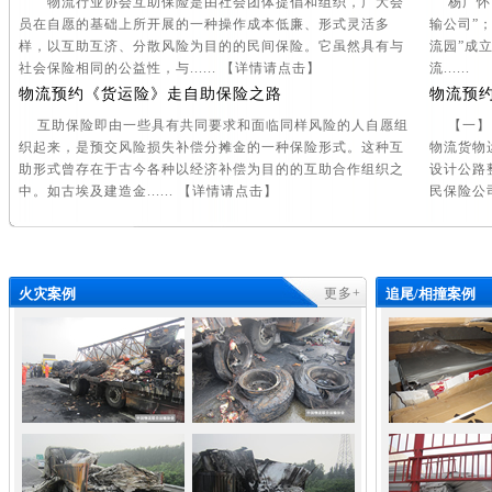
物流行业协会互助保险是由社会团体提倡和组织，广大会
杨广怀1
员在自愿的基础上所开展的一种操作成本低廉、形式灵活多
输公司”
样，以互助互济、分散风险为目的的民间保险。它虽然具有与
流园”成立
社会保险相同的公益性，与...... 【
详情请点击
】
流.....
物流预约《货运险》走自助保险之路
物流预
互助保险即由一些具有共同要求和面临同样风险的人自愿组
【一】1
织起来，是预交风险损失补偿分摊金的一种保险形式。这种互
物流货物
助形式曾存在于古今各种以经济补偿为目的的互助合作组织之
设计公路
中。如古埃及建造金...... 【
详情请点击
】
民保险公司.
火灾案例
更多+
追尾/相撞案例